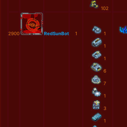
102
2900
RedSunBot
1
1
1
1
6
7
1
3
1