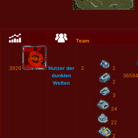
Team
3926
Nutzer der
2
2
dunklen
36594
2
Welten
3
24
22
2