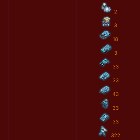
2
3
18
3
33
33
43
33
33
322