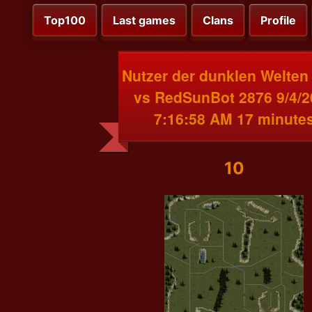
Top100
Last games
Clans
Profile
Nutzer der dunklen Welten
vs RedSunBot 2876 9/4/2
7:16:58 AM 17 minute
10