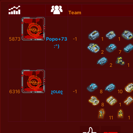
Team
5873
Popo+73
-1
1
1
:^)
2
7
2
1
6316
չօւоչ
-1
8
10
8
1
11
1