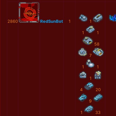
2860
RedSunBot
1
1
1
1
58
7
1
1
1
4
20
9
1
33