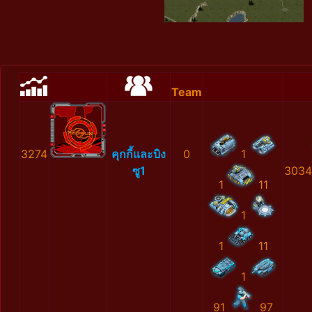
Team
3274
คุกกี้และบิง
0
1
ซู1
3034
1
11
1
1
11
1
91
97