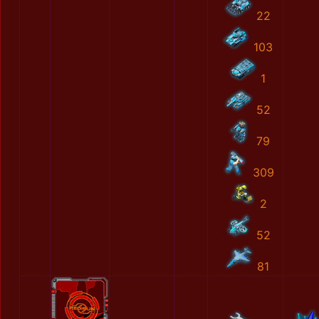
22
103
1
52
79
309
2
52
81