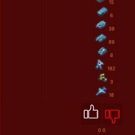
15
6
39
89
8
182
3
18
0
0