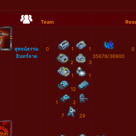
Team
Resu
สุพจน์ธรรม
0
1
1
0
อินทร์ลาด
35678/36900
2
3
1
1
12
1
2
7
29