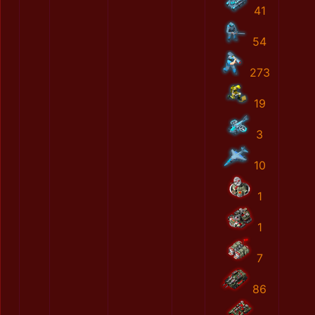
41
54
273
19
3
10
1
1
7
86