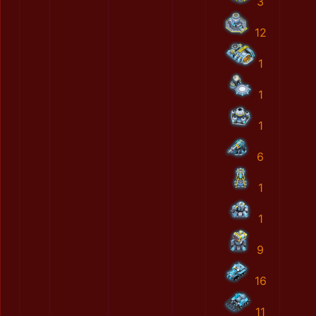
3
12
1
1
1
6
1
1
9
16
11