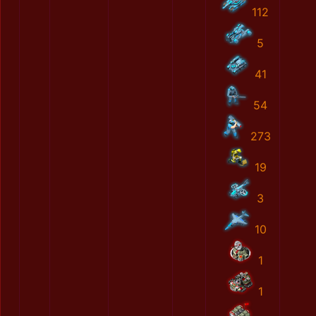
112
5
41
54
273
19
3
10
1
1