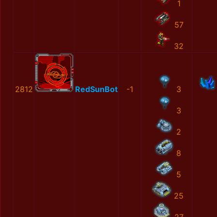
1
57
32
2812
RedSunBot
-1
3
3
2
8
5
25