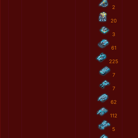
2
20
3
61
225
7
7
62
112
5