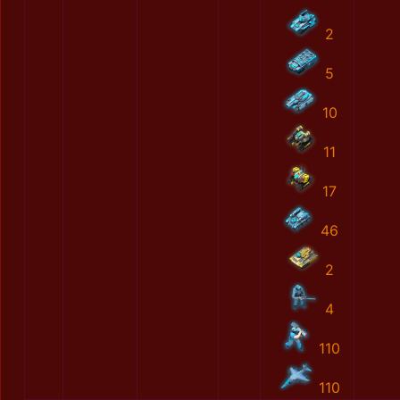
2
5
10
11
17
46
2
4
110
110