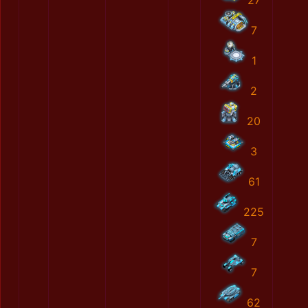
27
7
1
2
20
3
61
225
7
7
62