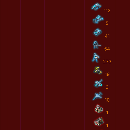
112
5
41
54
273
19
3
10
1
1