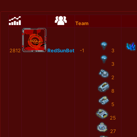
Team
2812
RedSunBot
-1
3
3
2
8
5
25
27