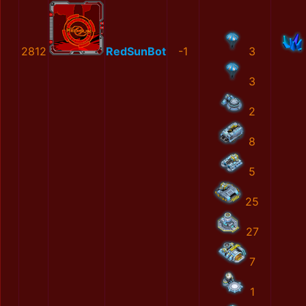
2812
RedSunBot
-1
3
3
2
8
5
25
27
7
1