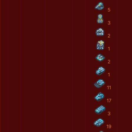
5
3
2
1
2
1
11
17
3
19