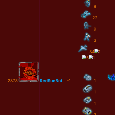
9
22
9
3
34
1
5
1
2873
RedSunBot
-1
1
1
1
3