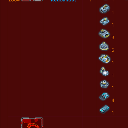
1
1
3
6
1
1
1
4
1