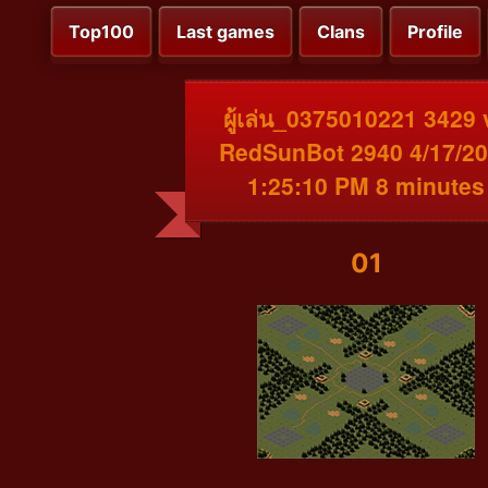
Top100
Last games
Clans
Profile
ผู้เล่น_0375010221 3429 
RedSunBot 2940 4/17/2
1:25:10 PM 8 minutes
01