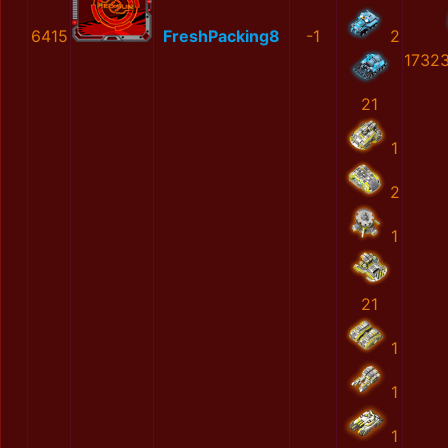
6415
FreshPacking8
-1
2
1732
21
1
2
1
21
1
1
1