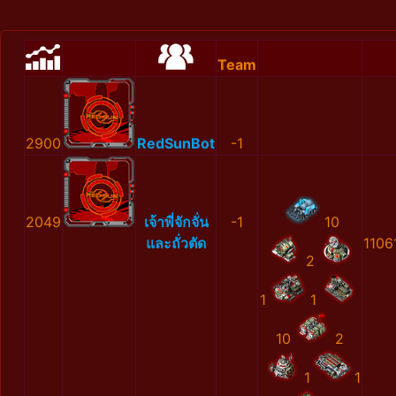
Team
2900
RedSunBot
-1
2049
เจ้าพี่จักจั่น
-1
10
และถั่วตัด
1106
2
1
1
10
2
1
1