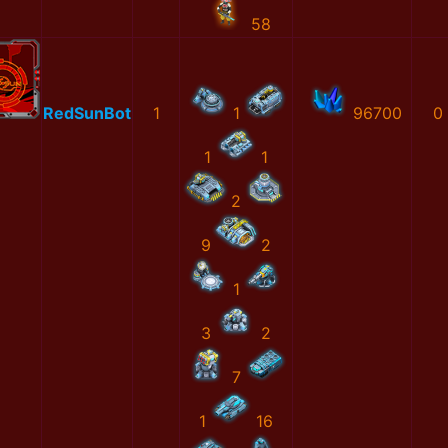
58
RedSunBot
1
1
96700
0
1
1
2
9
2
1
3
2
7
1
16