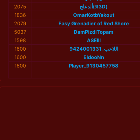
2075
ألدعلج(Я3D)
1836
OmarKotbYakout
2079
Easy Grenadier of Red Shore
5037
DamPizdiTopam
1598
ASEIII
1600
اللاعب_9424001331
1600
EldooNn
1600
Player_9130457758