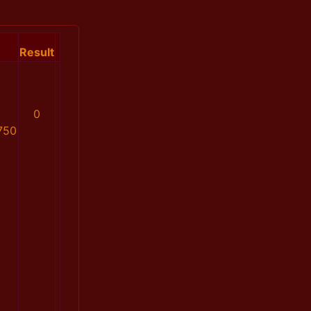
Result
0
750