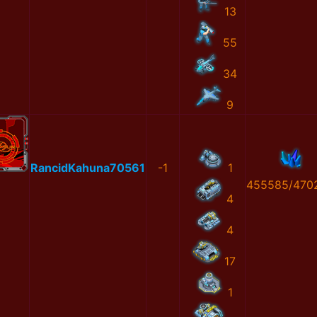
13
55
34
9
RancidKahuna70561
-1
1
455585/470
4
4
17
1