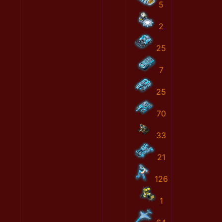
5
2
25
7
25
70
33
21
126
1