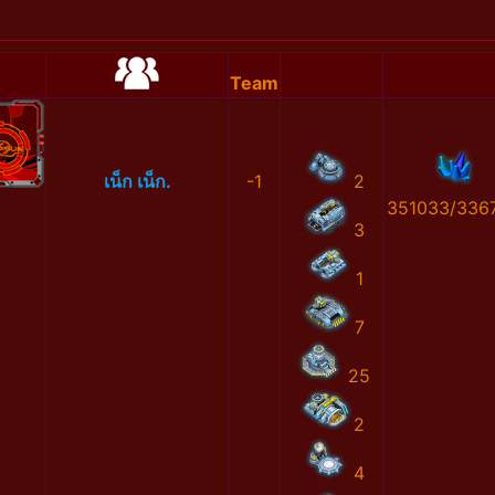
Team
เน็ก เน็ก.
-1
2
351033/336
3
1
7
25
2
4