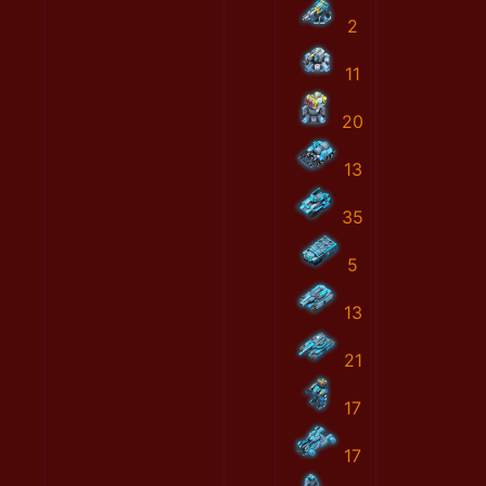
2
11
20
13
35
5
13
21
17
17