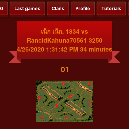
00
Last games
Clans
Profile
Tutorials
เน็ก เน็ก. 1834 vs
RancidKahuna70561 3250
4/26/2020 1:31:42 PM 34 minutes
01