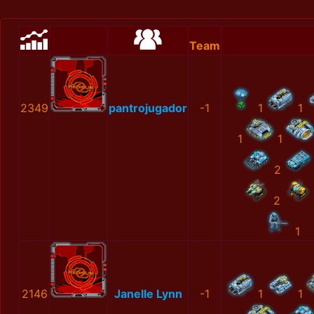
Team
2349
pantrojugador
-1
1
1
1
1
2
2
1
2146
Janelle Lynn
-1
1
1