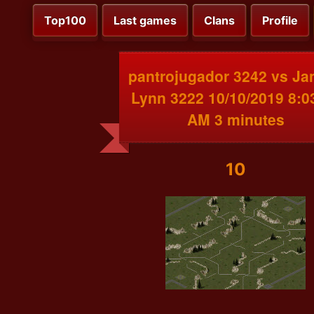
Top100
Last games
Clans
Profile
pantrojugador 3242 vs Jan
Lynn 3222 10/10/2019 8:0
AM 3 minutes
10