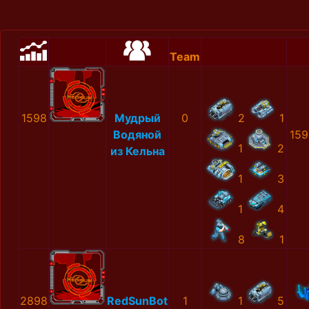
Team
1598
Мудрый
0
2
1
Водяной
159
1
2
из Кельна
1
3
1
4
8
1
2898
RedSunBot
1
1
5