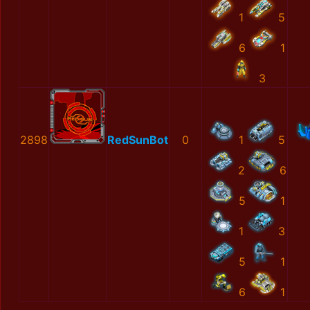
1
5
6
1
3
2898
RedSunBot
0
1
5
2
6
5
1
1
3
5
1
6
1