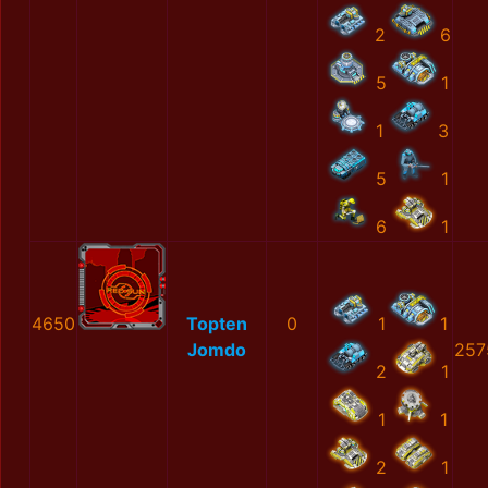
2
6
5
1
1
3
5
1
6
1
4650
Topten
0
1
1
Jomdo
257
2
1
1
1
2
1